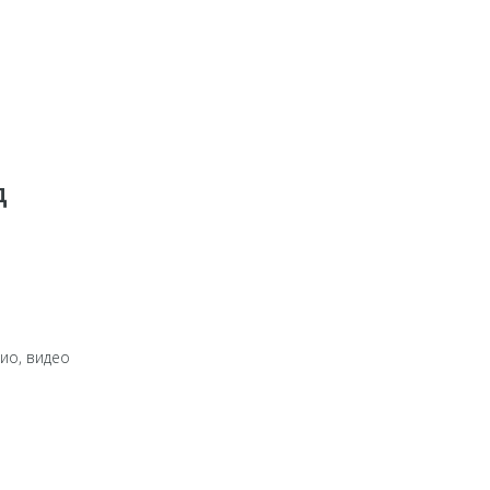
д
дио, видео